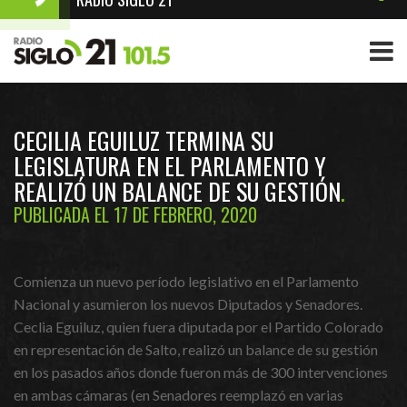
CECILIA EGUILUZ TERMINA SU
LEGISLATURA EN EL PARLAMENTO Y
REALIZÓ UN BALANCE DE SU GESTIÓN
PUBLICADA EL 17 DE FEBRERO, 2020
Comienza un nuevo período legislativo en el Parlamento
Nacional y asumieron los nuevos Diputados y Senadores.
Ceclia Eguiluz, quien fuera diputada por el Partido Colorado
en representación de Salto, realizó un balance de su gestión
en los pasados años donde fueron más de 300 intervenciones
en ambas cámaras (en Senadores reemplazó en varias