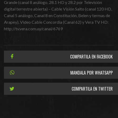
Grande (canal 8 análogo, 28.1 HD y 28.2 por Televisión
digital terrestre abierta) – Cable Visión Salto (canal 120 HD,
Canal 5 análogo, Canal 8 en Constitución, Belen y termas de
Arapey), Video Cable Concordia (Canal 62) y Vera TV HD:
http://tv.vera.com.uy/canal/6769
COMPARTILA EN FACEBOOK
MANDALA POR WHATSAPP
COMPARTILA EN TWITTER