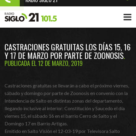
CASTRACIONES GRATUITAS LOS DÍAS 15, 16
Y 17 DE MARZO POR PARTE DE ZOONOSIS
PUBLICADA EL 12 DE MARZO, 2019
Castraciones gratuitas se llevarán a cabo el próximo viernes,
sábado y domingo por parte de Zoonosis en convenio con la
Intendencia de Salto en distintas zonas del departamento,
llegando inclusive al interior: Constitución y Saucedo el día
viernes 15, el sábado 16 en el barrio Cerro de Salto y el
Domingo 17 en Barrio Artigas.
Emitido en Salto Visión el 12-03-19 por Televisora Salto