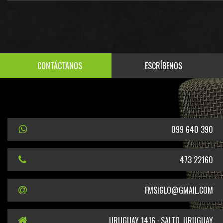
CONTÁCTANOS
ESCRÍBENOS
099 640 390
473 22160
FMSIGLO@GMAIL.COM
URUGUAY 1416 · SALTO, URUGUAY