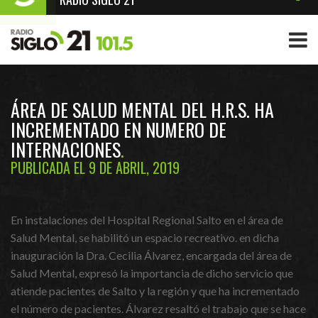
ÁREA DE SALUD MENTAL DEL H.R.S. HA
INCREMENTADO EN NUMERO DE
INTERNACIONES
PUBLICADA EL 9 DE ABRIL, 2019
En instalaciones del Hospital Regional Salto en el área de
Salud Mental, se habilitó un espacio recreativo. en dicha
inauguración la Dra. Cecilia Álvarez, encargada del área de
Salud Mental, expresó la importancia de dicho servicio que
atiende pacientes de Salto y la región y que ha incrementado
el número de pacientes. Álvarez resaltó el trabajo que se hace