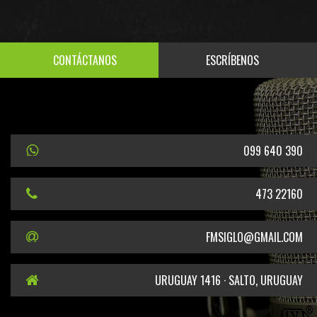
CONTÁCTANOS
ESCRÍBENOS
099 640 390
473 22160
FMSIGLO@GMAIL.COM
URUGUAY 1416 · SALTO, URUGUAY