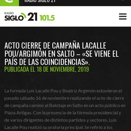
ACTO CIERRE DE CAMPAÑA LACALLE
POU/ARGIMÓN EN SALTO – «SE VIENE EL
PAÍS DE LAS COINCIDENCIAS»
PUBLICADA EL 18 DE NOVIEMBRE, 2019
La formula Luis Lacalle Pou y Beatriz Argimón estuvieron el
pasado sábado 16 de noviembre realizando el acto de cierre
de campaña camino al Balotaje en Salto en un acto público en
Plaza Artigas. Con la presencia de la fórmula presidencial y
de varios dirigentes de distintos partidos y sectores, Luis
Lacalle Pou realizó su oratoria principal. Se refirió a los