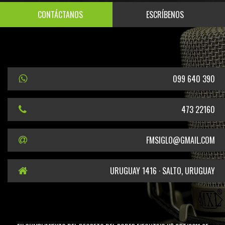
CONTÁCTANOS
ESCRÍBENOS
099 640 390
473 22160
FMSIGLO@GMAIL.COM
URUGUAY 1416 · SALTO, URUGUAY