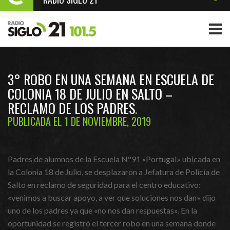
3° ROBO EN UNA SEMANA EN ESCUELA DE
COLONIA 18 DE JULIO EN SALTO –
RECLAMO DE LOS PADRES
PUBLICADA EL 1 DE NOVIEMBRE, 2019
Padres de alumnos de la Escuela N°91 «Portugal» ubicada en
la Colonia 18 de Julio, se desplazaron a Jefatura de Policía de
Salto en reclamo de seguridad para el centro educativo:
«venimos a buscar apoyo, a ver que soluciones nos dan» dijo
uno de los padres ya que «no nos dan respuestas». En la
oportunidad se registró el tercer robo en una semana donde