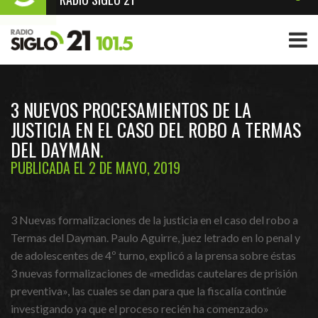
3 NUEVOS PROCESAMIENTOS DE LA
JUSTICIA EN EL CASO DEL ROBO A TERMAS
DEL DAYMAN
PUBLICADA EL 2 DE MAYO, 2019
3 Nuevas formalizaciones de la justicia en el caso del robo a
Termas del Dayman. Paulo Aguirre, juez letrado en lo penal y
de adolescentes de 4º turno, explicó a la prensa sobre éstas
3 nuevas formalizaciones de «medidas cautelares de prisión
preventiva», las cuales se dan para que la fiscalía continúe
investigando ya que el proceso recién ha comenzado»