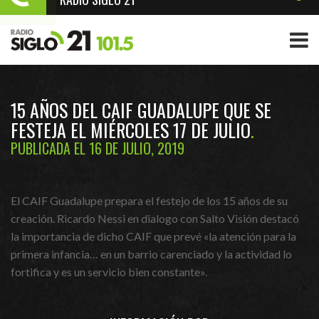
15 AÑOS DEL CAIF GUADALUPE QUE SE
FESTEJA EL MIÉRCOLES 17 DE JULIO
PUBLICADA EL 16 DE JULIO, 2019
El CAIF Guadalupe prepara el festejo de los 15 años de su
creación. Ricardo Nessi en dialogo con Salto Visión destacó
la importancia de dicho CAIF que prevé «la atención para la
primera infancia… en un barrio carenciado y la actividad lo
fortifica y es un servicio bien constante».