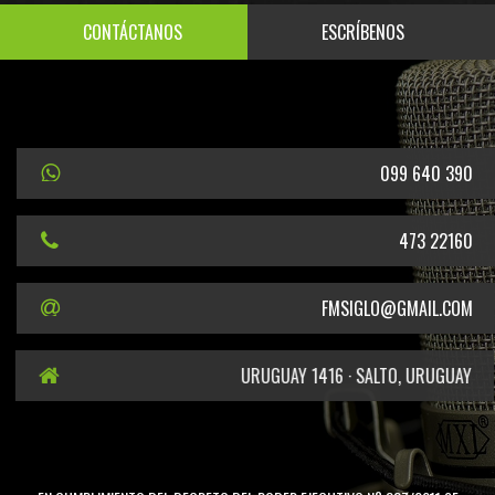
CONTÁCTANOS
ESCRÍBENOS
099 640 390
473 22160
FMSIGLO@GMAIL.COM
URUGUAY 1416 · SALTO, URUGUAY