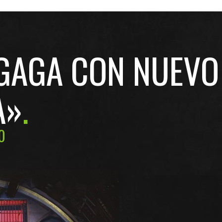
 GAGA CON NUEVO
A»
0