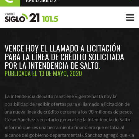
VENCE HOY EL LLAMADO A LICITACIÓN
PARA LA LÍNEA DE CRÉDITO SOLICITADA
POR LA INTENDENCIA DE SALTO
PUBLICADA EL 13 DE MAYO, 2020
La Intendencia de Salto mantiene vigente hasta hoy la
posibilidad de recibir ofertas para el llamado a licitación de
una nueva línea de crédito cercana a los 98 millones de pesos.
César Sánchez, secretario general de la Intendencia de Salto,
informó que «es una herramienta financiera que estaba al
alcance del gobierno departamental». Sánchez agregó que «la