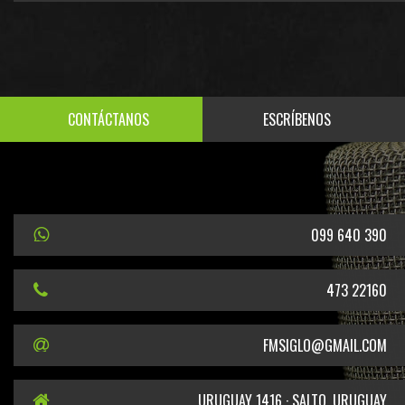
CONTÁCTANOS
ESCRÍBENOS
099 640 390
473 22160
FMSIGLO@GMAIL.COM
URUGUAY 1416 · SALTO, URUGUAY