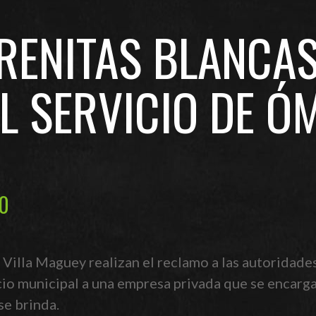
RENITAS BLANCAS
L SERVICIO DE Ó
20
 Villa Maguey realizan el reclamo a las autoridade
icio municipal a una empresa privada que se encarga
se brinda.