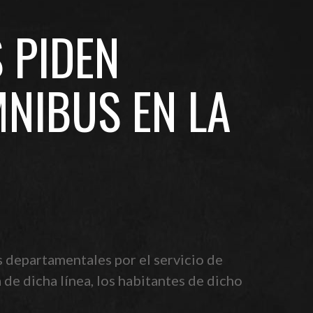
 PIDEN
MNIBUS EN LA
s departamentales por el servicio de
 de dicha línea, los habitantes de dicho