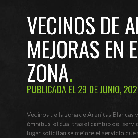
VECINOS DE A
MEJORAS EN E
ZONA
PUBLICADA EL 29 DE JUNIO, 20
Vecinos de la zona de Arenitas Blancas y
ómnibus, el cual tras el cambio del serv
lugar solicitan se mejore el servicio que 