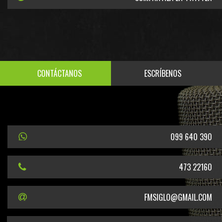
CONTÁCTANOS
ESCRÍBENOS
099 640 390
473 22160
FMSIGLO@GMAIL.COM