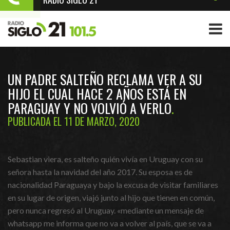
UN PADRE SALTEÑO RECLAMA VER A SU
HIJO EL CUAL HACE 2 AÑOS ESTÁ EN
PARAGUAY Y NO VOLVIÓ A VERLO
PUBLICADA EL 11 DE MARZO, 2020
Sebastian viera, es salteño quién vivía en Uruguay con su
señora hasta la navidad del año 2017. Su esposa es de
nacionalidad Paraguaya y bajo la excusa de visitar familiares
en su lugar de origen, viajó junto al hijo que tienen en común,
pero nunca regresó al Uruguay. «mediante un mensaje de
whatsapp me informa que no va a volver al país, que se va a