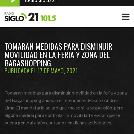
TOMARAN MEDIDAS PARA DISMINUIR
MOVILIDAD EN LA FERIA Y ZONA DEL
BAGASHOPPING
PUBLICADA EL 17 DE MAYO, 2021
Tomaran medidas para disminuir movilidad en la feria y zona
del Bagashopping anunció el Intendente de Salto Andrés
Lima. El mandatario aclaró que «no se si la suspensión, pero
alguna medida para controlar la movilidad y evitar que se
pueda general algún contagio» en dichas actividades.