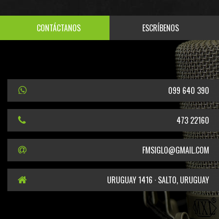
CONTÁCTANOS
ESCRÍBENOS
099 640 390
473 22160
FMSIGLO@GMAIL.COM
URUGUAY 1416 · SALTO, URUGUAY