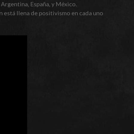
 Argentina, España, y México.
n está llena de positivismo en cada uno