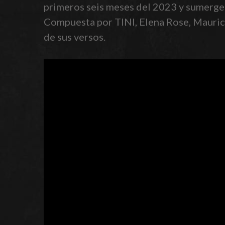
primeros seis meses del 2023 y sumerge 
Compuesta por TINI, Elena Rose, Mauricio
de sus versos.