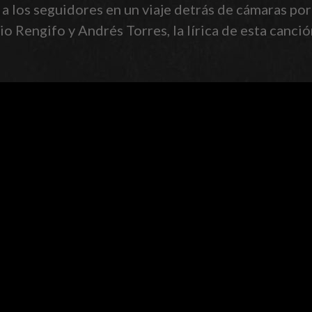
a los seguidores en un viaje detrás de cámaras por
 Rengifo y Andrés Torres, la lírica de esta canció