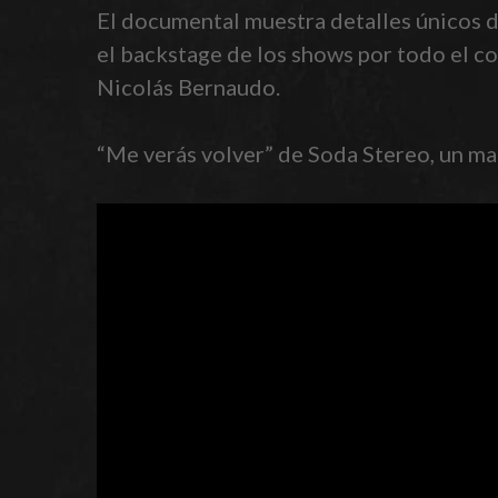
El documental muestra detalles únicos de
el backstage de los shows por todo el c
Nicolás Bernaudo.
“Me verás volver” de Soda Stereo, un mat