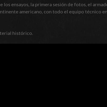
 los ensayos, la primera sesión de fotos, el armad
ontinente americano, con todo el equipo técnico e
erial histórico.