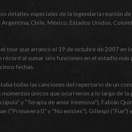
los detalles especiales de la legendaria reunión d
de Argentina, Chile, México, Estados Unidos, Colo
 del tour que arrancó el 19 de octubre de 2007 en l
 récord al sumar seis funciones en el estadio más 
 cinco fechas.
aba todas las canciones del repertorio de un con
 momentos únicos que ocurrieron a lo largo de la g
úpula” y “Terapia de amor intensiva”), Fabián Quin
 (“Primavera 0” y “No existes”), Gillespi (“Fue”) y