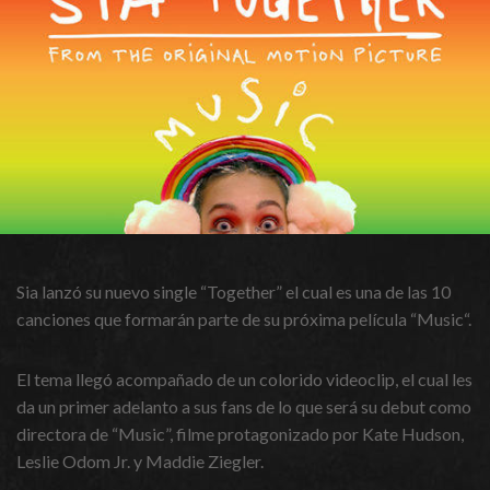
Sia lanzó su nuevo single “Together” el cual es una de las 10
canciones que formarán parte de su próxima película “Music“.
El tema llegó acompañado de un colorido videoclip, el cual les
da un primer adelanto a sus fans de lo que será su debut como
directora de “Music”, filme protagonizado por Kate Hudson,
Leslie Odom Jr. y Maddie Ziegler.