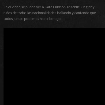
En el video se puede ver a Kate Hudson, Maddie Ziegler y
niños de todas las nacionalidades bailando y cantando que
todos juntos podemos hacerlo mejor.