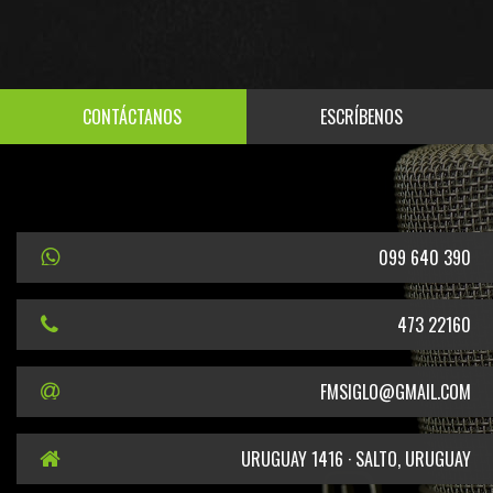
CONTÁCTANOS
ESCRÍBENOS
099 640 390
473 22160
FMSIGLO@GMAIL.COM
URUGUAY 1416 · SALTO, URUGUAY