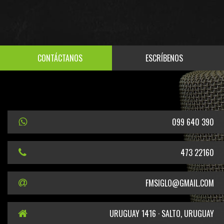
CONTÁCTANOS
ESCRÍBENOS
099 640 390
473 22160
FMSIGLO@GMAIL.COM
URUGUAY 1416 · SALTO, URUGUAY