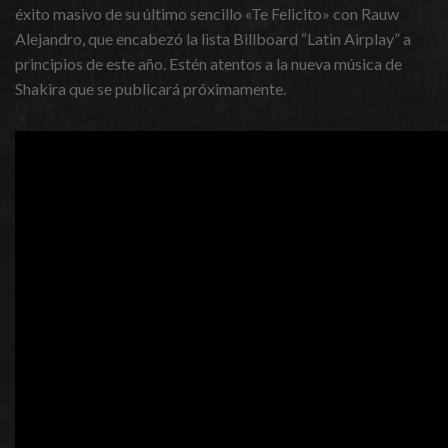
éxito masivo de su último sencillo «Te Felicito» con Rauw
Alejandro, que encabezó la lista Billboard “Latin Airplay” a
principios de este año. Estén atentos a la nueva música de
Shakira que se publicará próximamente.