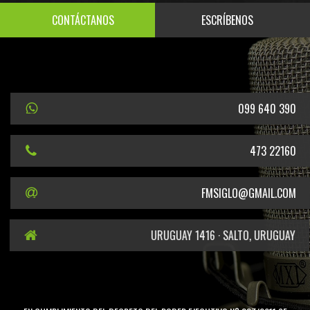
CONTÁCTANOS
ESCRÍBENOS
099 640 390
473 22160
FMSIGLO@GMAIL.COM
URUGUAY 1416 · SALTO, URUGUAY