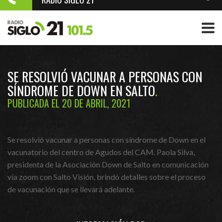
SE RESOLVIÓ VACUNAR A PERSONAS CON
SÍNDROME DE DOWN EN SALTO
PUBLICADA EL 20 DE ABRIL, 2021
Se resolvió vacunar a personas con síndrome de Down en el
vacunatorio del centro de Agudos del CAM. Paola Silva,
presidenta de la Asociación Down de Salto en comunicación
vía zoom con Salto Visión, brindó detalles sobre el proceso
de vacunación que se llevará adelante.