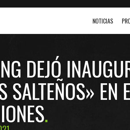
NOTICIAS
PR
ING DEJÓ INAUGU
S SALTEÑOS» EN 
CIONES
021