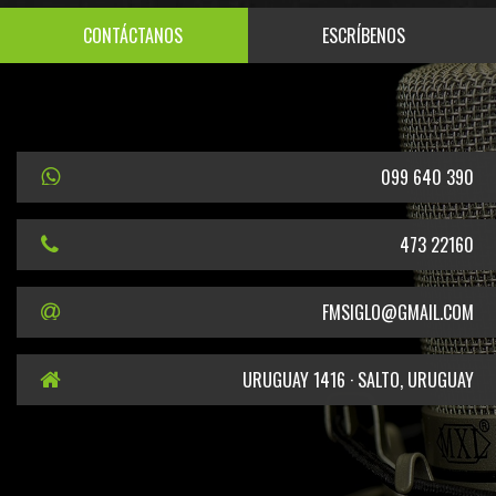
CONTÁCTANOS
ESCRÍBENOS
099 640 390
473 22160
FMSIGLO@GMAIL.COM
URUGUAY 1416 · SALTO, URUGUAY