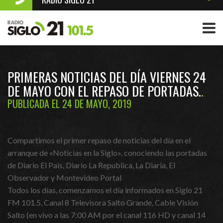
PRIMERAS NOTICIAS DEL DÍA VIERNES 24
DE MAYO CON EL REPASO DE PORTADAS.
PUBLICADA EL 24 DE MAYO, 2019
Compartimos el primer repaso de noticias del día en el
arranque de «Noticias en la Siglo», conociendo las portadas
de Diario El Pais, Diario La Republica, La Diaria, El
Observador y Montevideo Portal
Todos los días, comenzamos el día informados en Siglo 21
FM 101.5, Canal 8 Televisora Salto Grande, Cable Visión
Salto (en vivo a las 7:00 AM por el canal 116 HD y canal 14