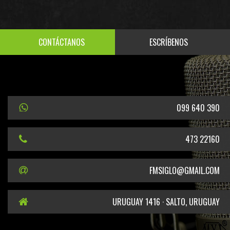
CONTÁCTANOS
ESCRÍBENOS
099 640 390
473 22160
FMSIGLO@GMAIL.COM
URUGUAY 1416 · SALTO, URUGUAY