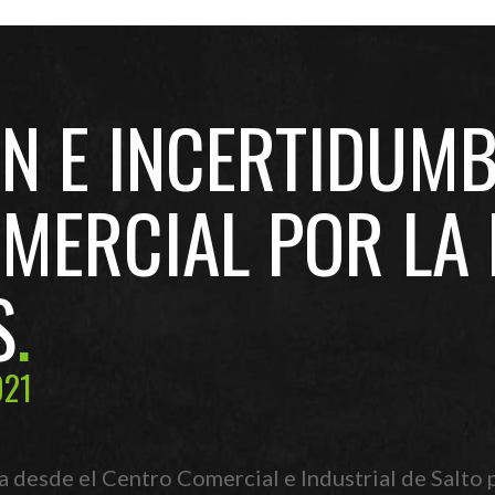
N E INCERTIDUMB
OMERCIAL POR LA
S
021
desde el Centro Comercial e Industrial de Salto p