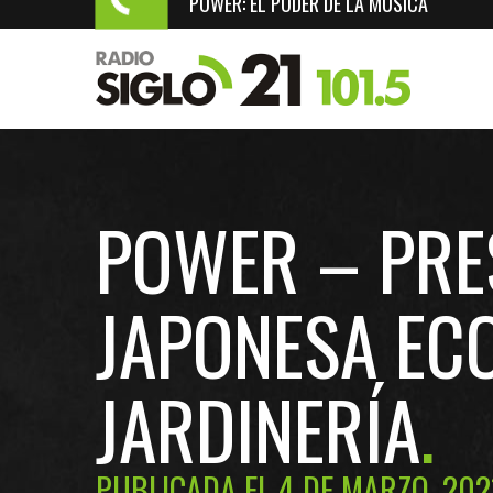
POWER: EL PODER DE LA MÚSICA
POWER – PRE
JAPONESA EC
JARDINERÍA
PUBLICADA EL 4 DE MARZO, 202