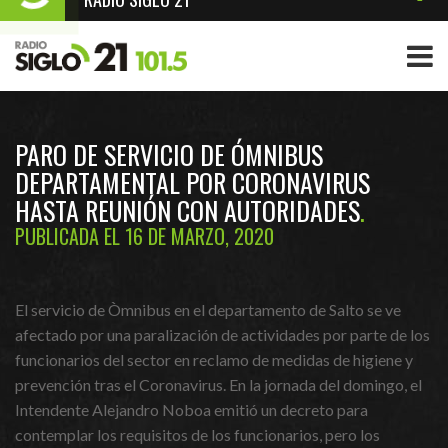
PARO DE SERVICIO DE ÓMNIBUS
DEPARTAMENTAL POR CORONAVIRUS
HASTA REUNIÓN CON AUTORIDADES
PUBLICADA EL 16 DE MARZO, 2020
El servicio de Òmnibus en el departamento de Salto se ve
afectado por una paralización de actividades por parte de los
funcionarios del sector en reclamo de medidas de higiene y
prevención tras el Coronavirus. En la jornada del domingo, el
Intendente Alejandro Noboa emitió un decreto para
contemplar los requisitos de los funcionarios, pero los