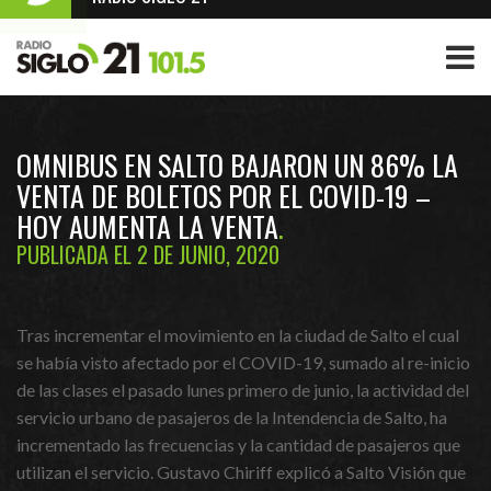
OMNIBUS EN SALTO BAJARON UN 86% LA
VENTA DE BOLETOS POR EL COVID-19 –
HOY AUMENTA LA VENTA
PUBLICADA EL 2 DE JUNIO, 2020
Tras incrementar el movimiento en la ciudad de Salto el cual
se había visto afectado por el COVID-19, sumado al re-inicio
de las clases el pasado lunes primero de junio, la actividad del
servicio urbano de pasajeros de la Intendencia de Salto, ha
incrementado las frecuencias y la cantidad de pasajeros que
utilizan el servicio. Gustavo Chiriff explicó a Salto Visión que