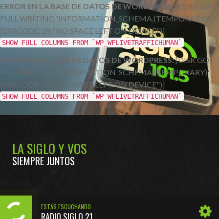
ERROR EN LA BASE DE DATOS DE WORDPRESS:
[DISK GOT
FULL WRITING 'INFORMATION_SCHEMA.(TEMPORARY)'
(ERRCODE: 28 "NO SPACE LEFT ON DEVICE")]
SHOW FULL COLUMNS FROM `WP_WFLIVETRAFFICHUMAN`
ERROR EN LA BASE DE DATOS DE WORDPRESS:
[DISK GOT
FULL WRITING 'INFORMATION_SCHEMA.(TEMPORARY)'
(ERRCODE: 28 "NO SPACE LEFT ON DEVICE")]
SHOW FULL COLUMNS FROM `WP_WFLIVETRAFFICHUMAN`
LA SIGLO Y VOS
SIEMPRE JUNTOS
ESTÁS ESCUCHANDO
RADIO SIGLO 21