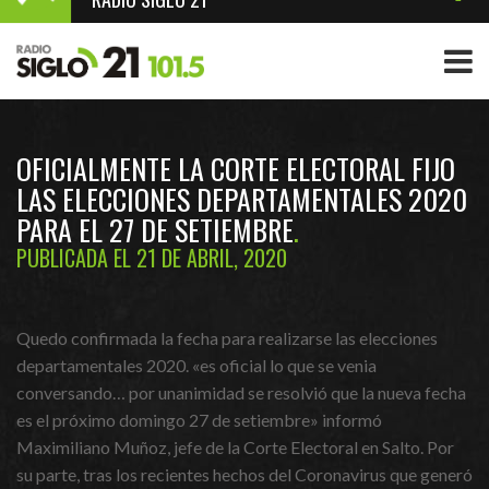
OFICIALMENTE LA CORTE ELECTORAL FIJO
LAS ELECCIONES DEPARTAMENTALES 2020
PARA EL 27 DE SETIEMBRE
PUBLICADA EL 21 DE ABRIL, 2020
Quedo confirmada la fecha para realizarse las elecciones
departamentales 2020. «es oficial lo que se venia
conversando… por unanimidad se resolvió que la nueva fecha
es el próximo domingo 27 de setiembre» informó
Maximiliano Muñoz, jefe de la Corte Electoral en Salto. Por
su parte, tras los recientes hechos del Coronavirus que generó