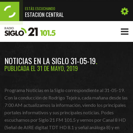
ESTÁS ESCUCHANDO
ESTACIÓN CENTRAL
NOTICIAS EN LA SIGLO 31-05-19
PUBLICADA EL 31 DE MAYO, 2019
Programa Noticias en la Siglo correspondiente al 31-05-19.
Con la conducción de Rodrigo Tejeira, cada mañana desde las
7:00 AM actualizamos la información, viendo los principales
portales informativos y sus principales noticias. Podes
escucharnos por Siglo 21 FM 101.5 y vernos por Canal 8 HD
(Señal de AIRE digital TDT HD 8.1 y señal análoga 8) y en