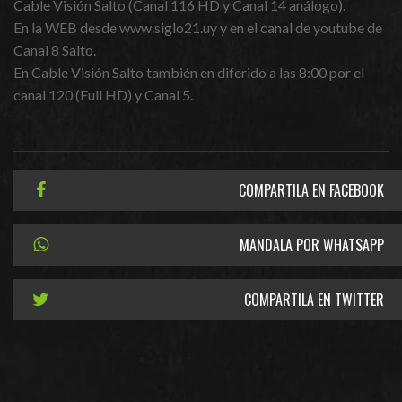
Cable Visión Salto (Canal 116 HD y Canal 14 análogo).
En la WEB desde www.siglo21.uy y en el canal de youtube de
Canal 8 Salto.
En Cable Visión Salto también en diferido a las 8:00 por el
canal 120 (Full HD) y Canal 5.
COMPARTILA EN FACEBOOK
MANDALA POR WHATSAPP
COMPARTILA EN TWITTER