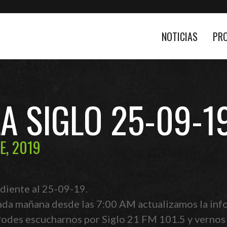
NOTICIAS
PR
LA SIGLO 25-09-1
E, 2019
diente al 25-09-19.
ada mañana desde las 7:00 AM actualizamos la info
 Podes escucharnos por Siglo 21 FM 101.5 y vernos