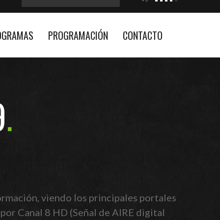
OGRAMAS
PROGRAMACIÓN
CONTACTO
9
rmación, viendo los principales portales
 por Canal 8 HD (Señal de AIRE digital