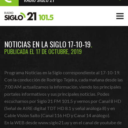
NOTICIAS EN LA SIGLO 17-10-19
PUBLICADA EL 17 DE OCTUBRE, 2019
Programa Noticias en la Siglo correspondiente al 17-10-19.
Con la conducción de Rodrigo Tejeira, cada mañana desde las
7:00 AM actualizamos la información, viendo los principales
portales informativos y sus principales noticias. Podes
escucharnos por Siglo 21 FM 101.5 y vernos por Canal 8 HD
(Señal de AIRE digital TDT HD 8.1 y señal análoga 8) y en
Cable Visión Salto (Canal 116 HD y Canal 14 análogo).
En la WEB desde www.siglo21.uy y en el canal de youtube de