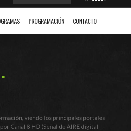
OGRAMAS
PROGRAMACIÓN
CONTACTO
9
rmación, viendo los principales portales
 por Canal 8 HD (Señal de AIRE digital