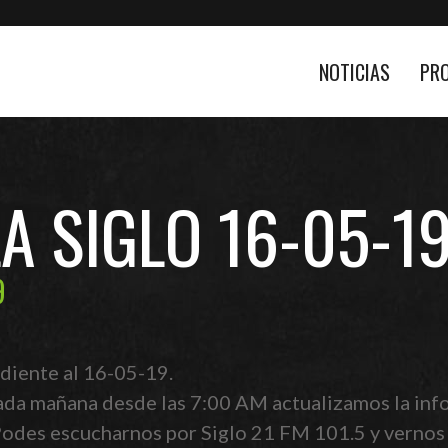
NOTICIAS
PR
LA SIGLO 16-05-1
9
diente al 16-05-19.
ada mañana desde las 7:00 AM actualizamos la info
 Podes escucharnos por Siglo 21 FM 101.5 y vernos