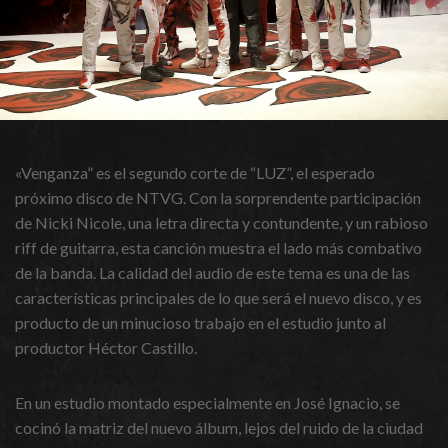
«Venganza” es el segundo corte de “LUZ”, el esperado
próximo disco de NTVG. Con la sorprendente participación
de Nicki Nicole, una letra directa y contundente, y un rabioso
riff de guitarra, esta canción muestra el lado más combativo
de la banda. La calidad del audio de este tema es una de las
características principales de lo que será el nuevo disco, y es
producto de un minucioso trabajo en el estudio junto al
productor Héctor Castillo.
En un estudio montado especialmente en José Ignacio, se
cocinó la matriz del nuevo álbum, lejos del ruido de la ciudad