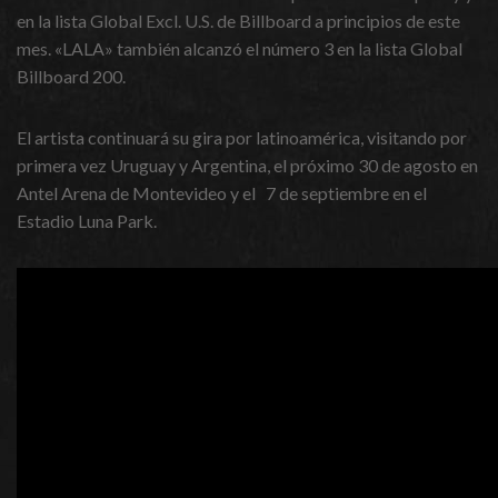
en la lista Global Excl. U.S. de Billboard a principios de este
mes. «LALA» también alcanzó el número 3 en la lista Global
Billboard 200.
El artista continuará su gira por latinoamérica, visitando por
primera vez Uruguay y Argentina, el próximo 30 de agosto en
Antel Arena de Montevideo y el 7 de septiembre en el
Estadio Luna Park.