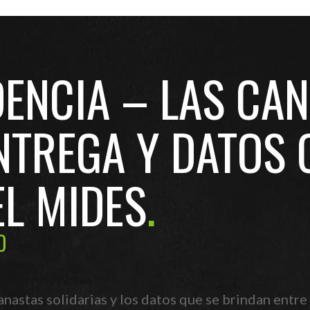
ENCIA – LAS CAN
NTREGA Y DATOS 
EL MIDES
0
anastas solidarias y los datos que se brindan entre