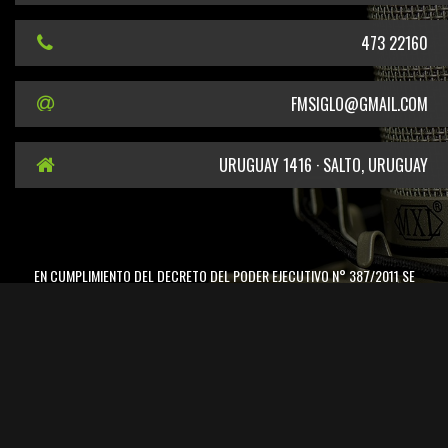
473 22160
FMSIGLO@GMAIL.COM
URUGUAY 1416 · SALTO, URUGUAY
EN CUMPLIMIENTO DEL DECRETO DEL PODER EJECUTIVO N° 387/2011 SE
INFORMA QUE EL TITULAR DE LA FRECUENCIA 101.5 MHZ ES EL SR. CARLOS
LEONARDO GELPI
SITIO DESARROLLADO POR
ARTISAN.UY