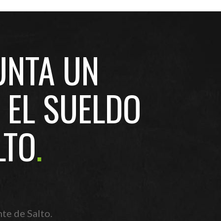
UNTA UN
 EL SUELDO
LTO
te de Salto.