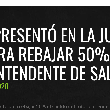
RESENTÓ EN LA J
RA REBAJAR 50%
NTENDENTE DE SA
020
cto para rebajar 50% el sueldo del futuro intenden