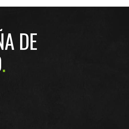
ÑA DE
O