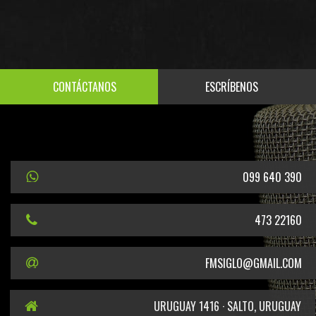
CONTÁCTANOS
ESCRÍBENOS
099 640 390
473 22160
FMSIGLO@GMAIL.COM
URUGUAY 1416 · SALTO, URUGUAY