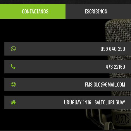
CONTÁCTANOS
ESCRÍBENOS
099 640 390
473 22160
FMSIGLO@GMAIL.COM
URUGUAY 1416 · SALTO, URUGUAY