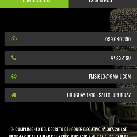
CONTÁCTANOS
ESCRÍBENOS
099 640 390
473 22160
FMSIGLO@GMAIL.COM
URUGUAY 1416 · SALTO, URUGUAY
EN CUMPLIMIENTO DEL DECRETO DEL PODER EJECUTIVO N° 387/2011 SE
INFORMA QUE EL TITULAR DE LA FRECUENCIA 101.5 MHZ ES EL SR. CARLOS