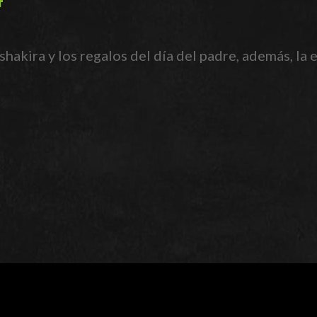
hakira y los regalos del día del padre, además, la 