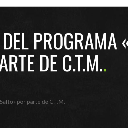
 DEL PROGRAMA 
RTE DE C.T.M.
alto» por parte de C.T.M.