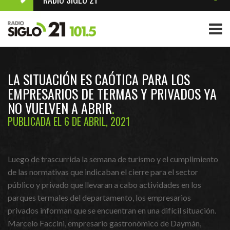
LA SITUACIÓN ES CAÓTICA PARA LOS
EMPRESARIOS DE TERMAS Y PRIVADOS YA
NO VUELVEN A ABRIR
PUBLICADA EL 6 DE ABRIL, 2021
Luego de trascurrida la semana de turismo y el cumplimiento
de las normativas que indicaban el cierre para el sector
público y privado que llevaran a cabo actividades en los
parques termales del departamento, los empresarios
privados informan que se encuentran en una difícil situación.
Marcelo Faccini, empresario gastronómico de Daymán,