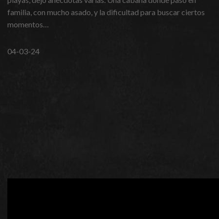
familia, con mucho asado, y la dificultad para buscar ciertos
momentos…
04-03-24