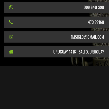
099 640 390
473 22160
FMSIGLO@GMAIL.COM
URUGUAY 1416 · SALTO, URUGUAY
EN CUMPLIMIENTO DEL DECRETO DEL PODER EJECUTIVO N° 387/2011 SE
INFORMA QUE EL TITULAR DE LA FRECUENCIA 101.5 MHZ ES EL SR. CARLOS
LEONARDO GELPI
SITIO DESARROLLADO POR
ARTISAN.UY