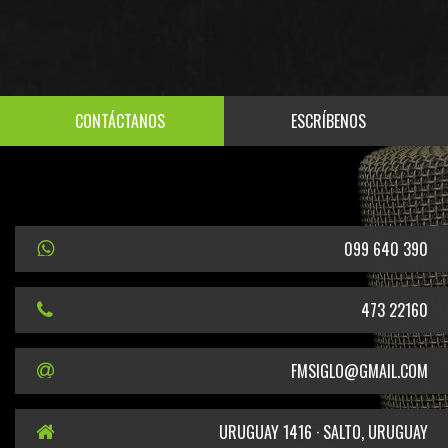
CONTÁCTANOS
ESCRÍBENOS
099 640 390
473 22160
FMSIGLO@GMAIL.COM
URUGUAY 1416 · SALTO, URUGUAY