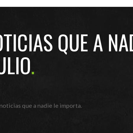
TICIAS QUE A NAD
ULIO
noticias que a nadie le importa.