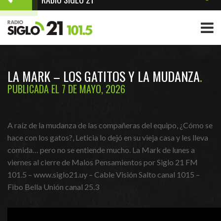
LA MARK – LOS GATITOS Y LA MUDANZA
PUBLICADA EL 7 DE MAYO, 2026
A raíz de la mudanza de las compañeras del equipo, ¿Cómo se
hace con los gatos?, Leticia lo dejó en su vieja casa y les lleva
comida… pero no se entiende mucho. La Mark de lunes a
viernes al cierre de Malos Pensamientos por Siglo 21 FM
101.5 – www.siglo21.uy – Cable Visión Salto canal 1015 –
Fibo Bella Unión canal 25.3