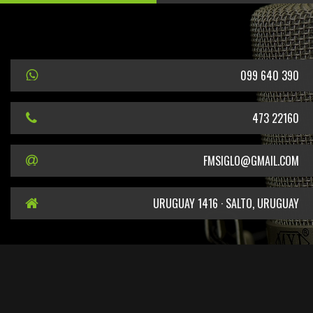
099 640 390
473 22160
FMSIGLO@GMAIL.COM
URUGUAY 1416 · SALTO, URUGUAY
EN CUMPLIMIENTO DEL DECRETO DEL PODER EJECUTIVO N° 387/2011 SE
INFORMA QUE EL TITULAR DE LA FRECUENCIA 101.5 MHZ ES EL SR. CARLOS